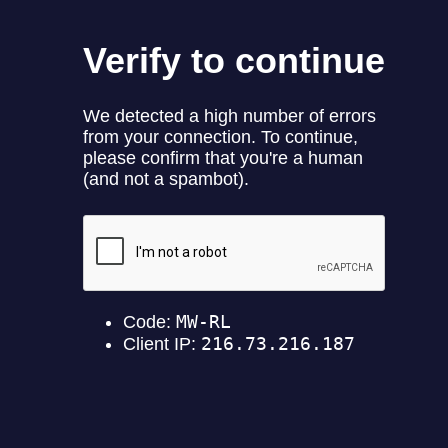
라타플랑ㅣ미나리 진정 세럼 (15s)