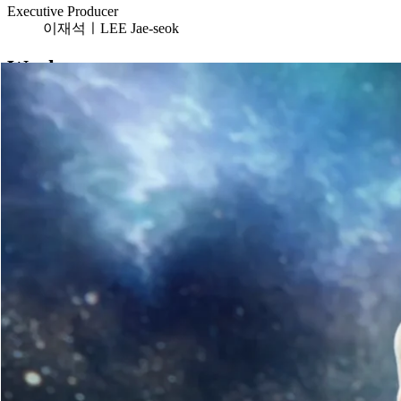
Executive Producer
이재석ㅣLEE Jae-seok
Works
BRAND PR & PUBLIC
SK텔레콤ㅣ첫 폰 선물하던 날_ZEM 가족폰 나눠쓰기
SK텔레콤ㅣ조째즈의 감성으로 듣는 T 멤버십 Song
SK텔레콤ㅣ이예지의 소울을 담아, 우리들의 T 멤버십 Song