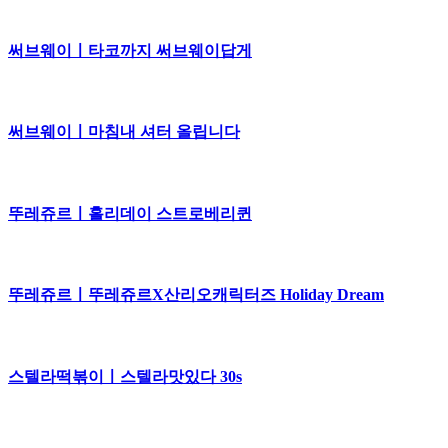
써브웨이ㅣ타코까지 써브웨이답게
써브웨이ㅣ마침내 셔터 올립니다
뚜레쥬르ㅣ홀리데이 스트로베리퀸
뚜레쥬르ㅣ뚜레쥬르X산리오캐릭터즈 Holiday Dream
스텔라떡볶이ㅣ스텔라맛있다 30s