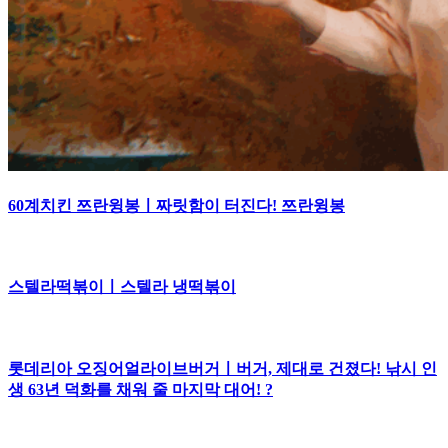
60계치킨 쯔란윙봉ㅣ짜릿함이 터진다! 쯔란윙봉
스텔라떡볶이ㅣ스텔라 냉떡볶이
롯데리아 오징어얼라이브버거ㅣ버거, 제대로 건졌다! 낚시 인
생 63년 덕화를 채워 줄 마지막 대어! ?