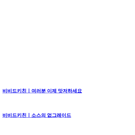
비비드키친ㅣ여러분 이제 맛저하세요
비비드키친ㅣ소스의 없그레이드