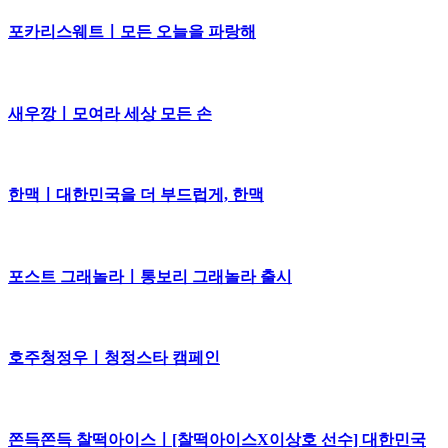
포카리스웨트ㅣ모든 오늘을 파랑해
새우깡ㅣ모여라 세상 모든 손
한맥ㅣ대한민국을 더 부드럽게, 한맥
포스트 그래놀라ㅣ통보리 그래놀라 출시
호주청정우ㅣ청정스타 캠페인
쫀득쫀득 찰떡아이스ㅣ[찰떡아이스X이상호 선수] 대한민국