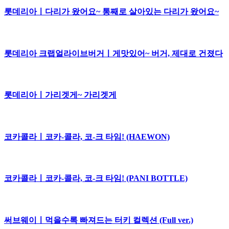
롯데리아ㅣ다리가 왔어요~ 통째로 살아있는 다리가 왔어요~
롯데리아 크랩얼라이브버거ㅣ게맛있어~ 버거, 제대로 건졌다
롯데리아ㅣ가리겟게~ 가리겟게
코카콜라ㅣ코카-콜라, 코-크 타임! (HAEWON)
코카콜라ㅣ코카-콜라, 코-크 타임! (PANI BOTTLE)
써브웨이ㅣ먹을수록 빠져드는 터키 컬렉션 (Full ver.)