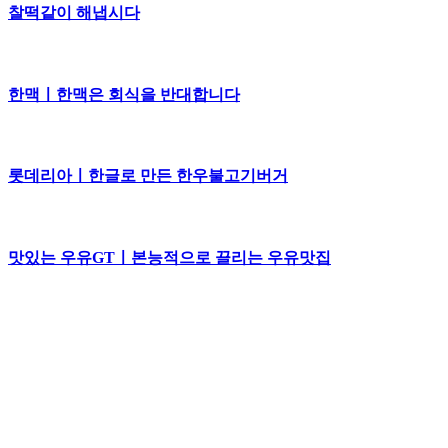
찰떡같이 해냅시다
한맥ㅣ한맥은 회식을 반대합니다
롯데리아ㅣ한글로 만든 한우불고기버거
맛있는 우유GTㅣ본능적으로 끌리는 우유맛집