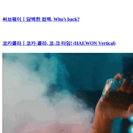
써브웨이ㅣ담백한 컴백, Who’s back?
코카콜라ㅣ코카-콜라, 코-크 타임! (HAEWON Vertical)