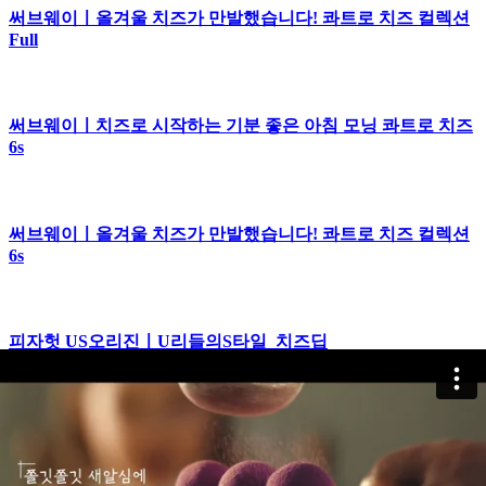
써브웨이ㅣ올겨울 치즈가 만발했습니다! 콰트로 치즈 컬렉션
Full
써브웨이ㅣ치즈로 시작하는 기분 좋은 아침 모닝 콰트로 치즈
6s
써브웨이ㅣ올겨울 치즈가 만발했습니다! 콰트로 치즈 컬렉션
6s
피자헛 US오리진ㅣU리들의S타일_치즈딥
피자헛 US오리진ㅣU리들의S타일_토핑