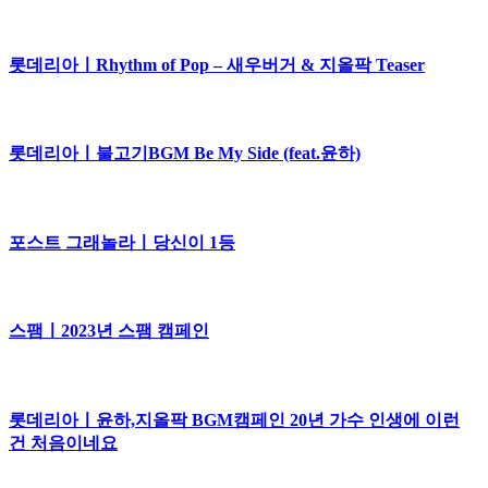
롯데리아ㅣRhythm of Pop – 새우버거 & 지올팍 Teaser
롯데리아ㅣ불고기BGM Be My Side (feat.윤하)
포스트 그래놀라ㅣ당신이 1등
스팸ㅣ2023년 스팸 캠페인
롯데리아ㅣ윤하,지올팍 BGM캠페인 20년 가수 인생에 이런
건 처음이네요