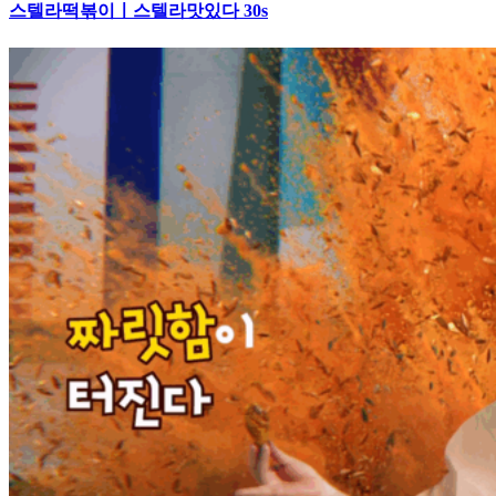
스텔라떡볶이ㅣ스텔라맛있다 30s