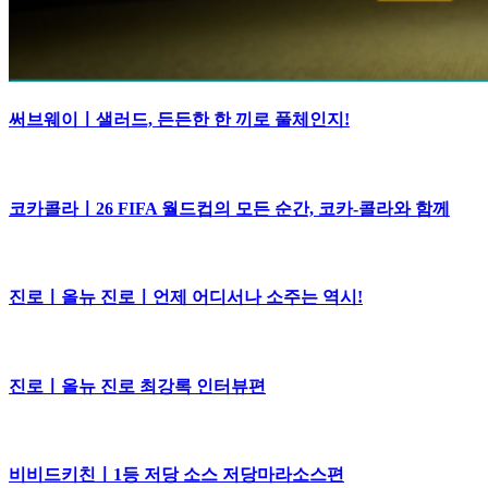
써브웨이ㅣ샐러드, 든든한 한 끼로 풀체인지!
코카콜라ㅣ26 FIFA 월드컵의 모든 순간, 코카-콜라와 함께
진로ㅣ올뉴 진로ㅣ언제 어디서나 소주는 역시!
진로ㅣ올뉴 진로 최강록 인터뷰편
비비드키친ㅣ1등 저당 소스 저당마라소스편