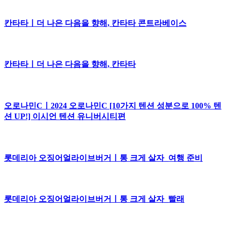
칸타타ㅣ더 나은 다음을 향해, 칸타타 콘트라베이스
칸타타ㅣ더 나은 다음을 향해, 칸타타
오로나민Cㅣ2024 오로나민C [10가지 텐션 성분으로 100% 텐
션 UP!] 이시언 텐션 유니버시티편
롯데리아 오징어얼라이브버거ㅣ통 크게 살자_여행 준비
롯데리아 오징어얼라이브버거ㅣ통 크게 살자_빨래