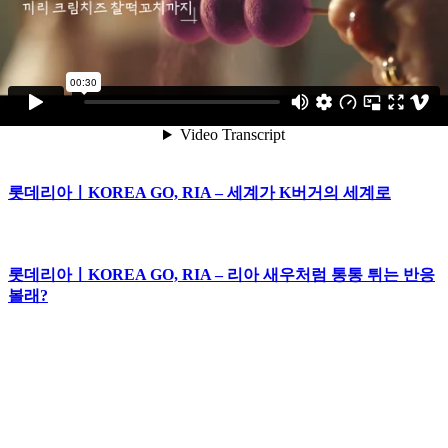
피자헛 US오리진ㅣU리들의S타일_도우
롯데리아ㅣ한 개로는 부족한 맛 #리아 새우
롯데리아ㅣKOREA GO, RIA – 세계가 K버거의 세계로
롯데리아ㅣKOREA GO, RIA – 리아 새우처럼 통통 튀는 반응
볼래?