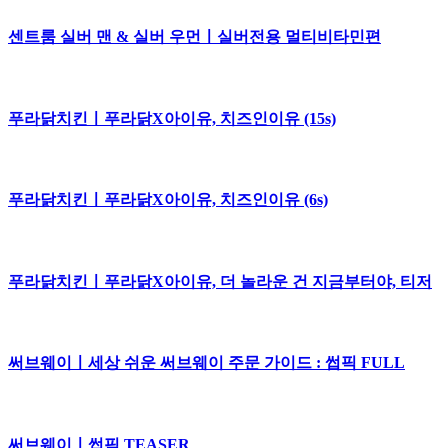
센트룸 실버 맨 & 실버 우먼ㅣ실버전용 멀티비타민편
푸라닭치킨ㅣ푸라닭X아이유, 치즈인이유 (15s)
푸라닭치킨ㅣ푸라닭X아이유, 치즈인이유 (6s)
푸라닭치킨ㅣ푸라닭X아이유, 더 놀라운 건 지금부터야, 티저
써브웨이ㅣ세상 쉬운 써브웨이 주문 가이드 : 썹픽 FULL
써브웨이ㅣ썹픽 TEASER