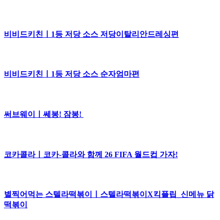
비비드키친ㅣ1등 저당 소스 저당이탈리안드레싱편
비비드키친ㅣ1등 저당 소스 순자엄마편
써브웨이ㅣ쎄봉! 잠봉!
코카콜라ㅣ코카-콜라와 함께 26 FIFA 월드컵 가자!
별찍어먹는 스텔라떡볶이ㅣ스텔라떡볶이X킥플립_신메뉴 닭
떡볶이