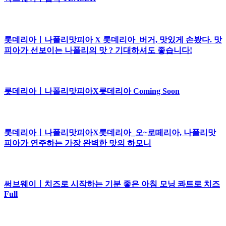
롯데리아ㅣ나폴리맛피아 X 롯데리아_버거, 맛있게 손봤다. 맛
피아가 선보이는 나폴리의 맛 ? 기대하셔도 좋습니다!
롯데리아ㅣ나폴리맛피아X롯데리아 Coming Soon
롯데리아ㅣ나폴리맛피아X롯데리아_오~로떼리아, 나폴리맛
피아가 연주하는 가장 완벽한 맛의 하모니
써브웨이ㅣ치즈로 시작하는 기분 좋은 아침 모닝 콰트로 치즈
Full