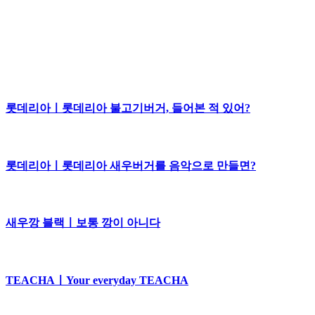
롯데리아ㅣ롯데리아 불고기버거, 들어본 적 있어?
롯데리아ㅣ롯데리아 새우버거를 음악으로 만들면?
새우깡 블랙ㅣ보통 깡이 아니다
TEACHAㅣYour everyday TEACHA