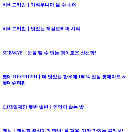
비비드키친ㅣ가벼우니까 뜰 수 밖에
비비드키친ㅣ맛있는 저칼로리의 시작
SUBWAYㅣ눈을 뗄 수 없는 경이로운 신선함!
롯데 RE:FRESHㅣ더 맛있는 한우에 100% 진심 롯데마트 &
롯데슈퍼편
CJ제일제당 햇반 솥반ㅣ영양이 솥는 밥
맥심ㅣ맥심과 춘식이의 만남! 올 겨울, 가장 맛있는 콜라보!