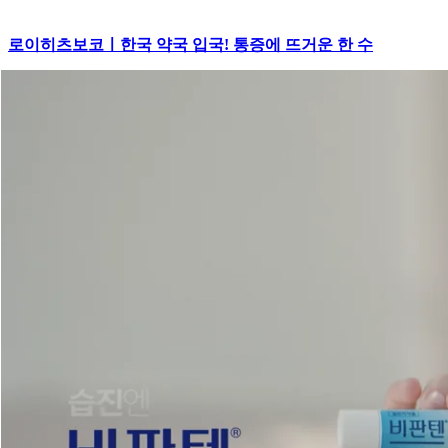
로이히츠보코ㅣ한국 약국 입국! 통증에 뜨거운 한 수
스킨바이브ㅣ찬란한 자신감을 펼치다, 스킨바이브®