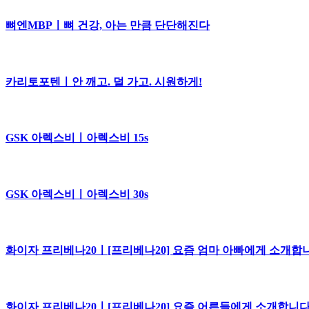
뼈엔MBPㅣ뼈 건강, 아는 만큼 단단해진다
카리토포텐ㅣ안 깨고. 덜 가고. 시원하게!
GSK 아렉스비ㅣ아렉스비 15s
GSK 아렉스비ㅣ아렉스비 30s
화이자 프리베나20ㅣ[프리베나20] 요즘 엄마 아빠에게 소개합니다
화이자 프리베나20ㅣ[프리베나20] 요즘 어른들에게 소개합니다, 