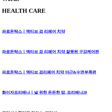
HEALTH CARE
파로돈탁스ㅣ액티브 검 리페어 치약
파로돈탁스ㅣ액티브 검 리페어 치약 잘못된 구강케어편
파로돈탁스ㅣ액티브 검리페어 치약 야근&수면부족편
화이자프리베나ㅣ널 위한 든든한 맘, 프리베나20