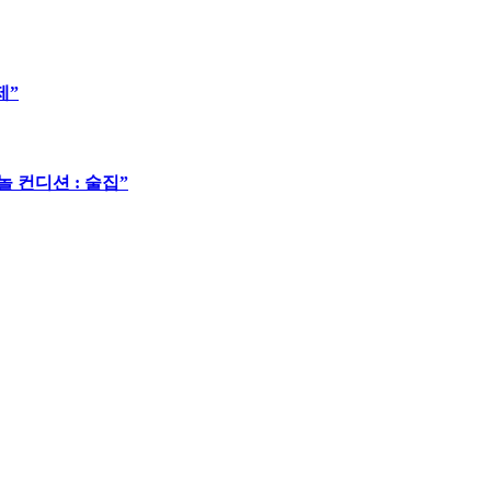
제”
 컨디션 : 술집”