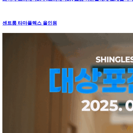
센트룸 타마플렉스 올인원