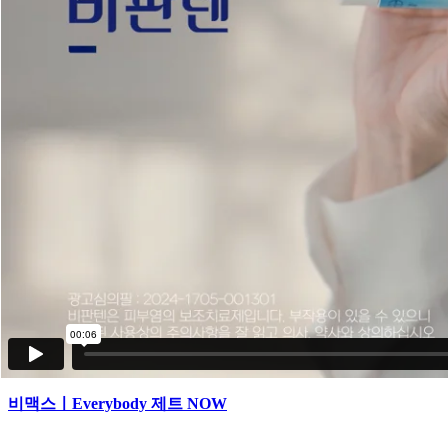
쥬비덤ㅣ나답게, 자연스럽게. Naturally you, JUVEDERM®
비맥스ㅣEverybody 제트 NOW