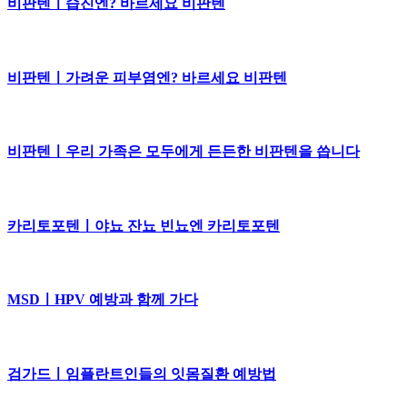
비판텐ㅣ습진엔? 바르세요 비판텐
비판텐ㅣ가려운 피부염엔? 바르세요 비판텐
비판텐ㅣ우리 가족은 모두에게 든든한 비판텐을 씁니다
카리토포텐ㅣ야뇨 잔뇨 빈뇨엔 카리토포텐
MSDㅣHPV 예방과 함께 가다
검가드ㅣ임플란트인들의 잇몸질환 예방법