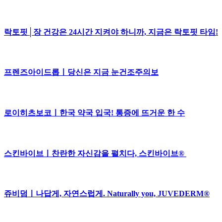
락토핏│장 건강은 24시간 지켜야 하니까, 지금은 락토핏 타임!
프렌즈아이드롭ㅣ당신은 지금 눈건조주의보
로이히츠보코ㅣ한국 약국 입국! 통증에 뜨거운 한 수
스킨바이브ㅣ찬란한 자신감을 펼치다, 스킨바이브®
쥬비덤ㅣ나답게, 자연스럽게. Naturally you, JUVEDERM®