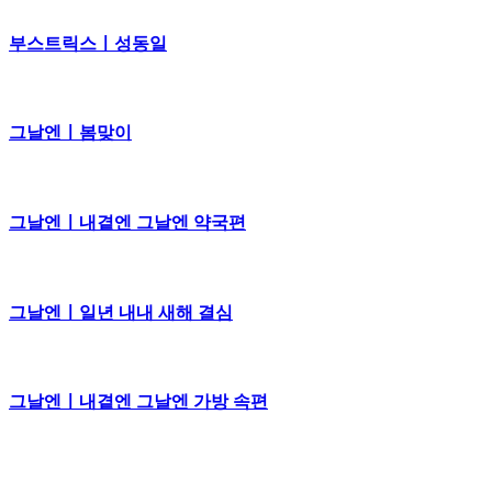
부스트릭스ㅣ성동일
그날엔ㅣ봄맞이
그날엔ㅣ내곁엔 그날엔 약국편
그날엔ㅣ일년 내내 새해 결심
그날엔ㅣ내곁엔 그날엔 가방 속편
그날엔ㅣ내곁엔 그날엔 서랍 속편