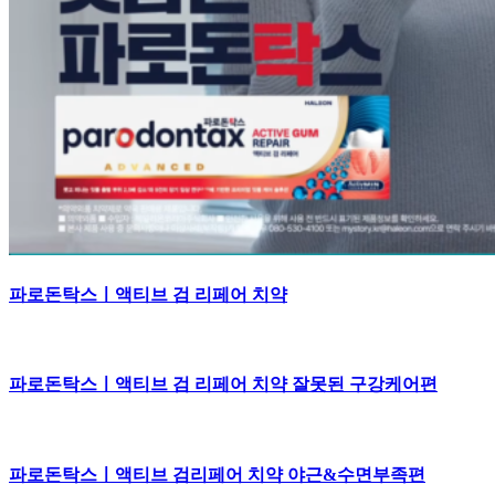
파로돈탁스ㅣ액티브 검 리페어 치약
파로돈탁스ㅣ액티브 검 리페어 치약 잘못된 구강케어편
파로돈탁스ㅣ액티브 검리페어 치약 야근&수면부족편