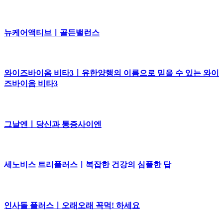
뉴케어액티브ㅣ골든밸런스
와이즈바이옴 비타3ㅣ유한양행의 이름으로 믿을 수 있는 와이
즈바이옴 비타3
그날엔ㅣ당신과 통증사이엔
세노비스 트리플러스ㅣ복잡한 건강의 심플한 답
인사돌 플러스ㅣ오래오래 꼭먹! 하세요