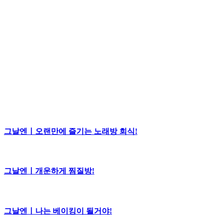
그날엔ㅣ오랜만에 즐기는 노래방 회식!
그날엔ㅣ개운하게 찜질방!
그날엔ㅣ나는 베이킹이 될거야!