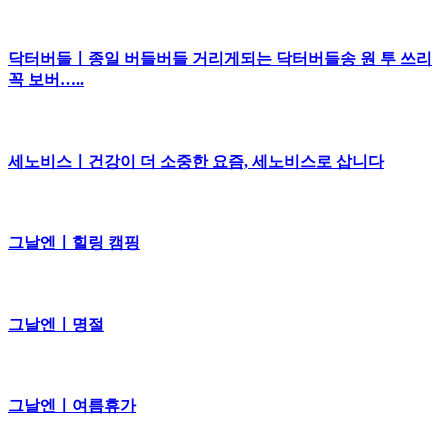
닥터버들ㅣ종일 버들버들 거리게되는 닥터버들송 원 투 쓰리
꼭 보버…..
세노비스ㅣ건강이 더 소중한 요즘, 세노비스로 삽니다
그날엔ㅣ힐링 캠핑
그날엔ㅣ명절
그날엔ㅣ여름휴가