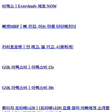
비맥스ㅣEverybody 제트 NOW
뼈엔MBPㅣ뼈 건강, 아는 만큼 단단해진다
카리토포텐ㅣ안 깨고. 덜 가고. 시원하게!
GSK 아렉스비ㅣ아렉스비 15s
GSK 아렉스비ㅣ아렉스비 30s
화이자 프리베나20ㅣ[프리베나20] 요즘 엄마 아빠에게 소개합