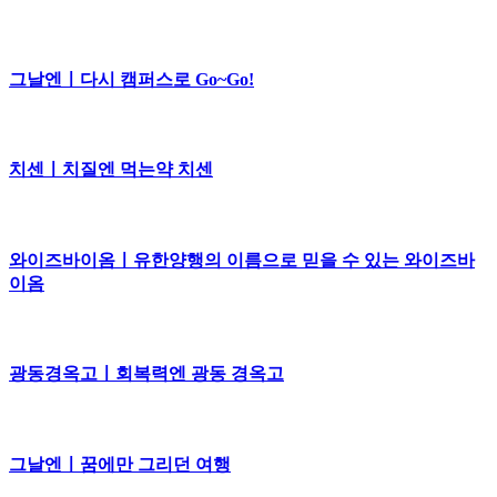
그날엔ㅣ다시 캠퍼스로 Go~Go!
치센ㅣ치질엔 먹는약 치센
와이즈바이옴ㅣ유한양행의 이름으로 믿을 수 있는 와이즈바
이옴
광동경옥고ㅣ회복력엔 광동 경옥고
그날엔ㅣ꿈에만 그리던 여행