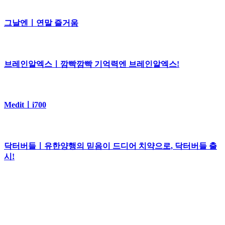
그날엔ㅣ연말 즐거움
브레인알엑스ㅣ깜빡깜빡 기억력엔 브레인알엑스!
Meditㅣi700
닥터버들ㅣ유한양행의 믿음이 드디어 치약으로, 닥터버들 출
시!