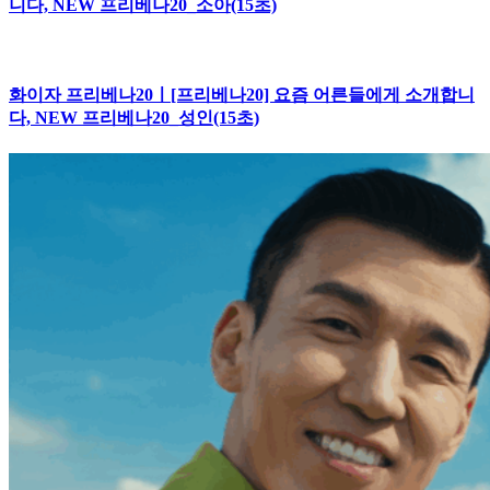
니다, NEW 프리베나20_소아(15초)
화이자 프리베나20ㅣ[프리베나20] 요즘 어른들에게 소개합니
다, NEW 프리베나20_성인(15초)