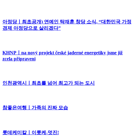
아정당ㅣ최초공개) 연예인 탁재훈 창당 소식, “대한민국 가정
경제 아정당으로 살리겠다”
KHNPㅣna nový projekt české jaderné energetiky jsme již
zcela připraveni
인천광역시ㅣ최초를 넘어 최고가 되는 도시
참좋은여행ㅣ가족의 진짜 모습
롯데케미칼ㅣ이롯케-멋진!