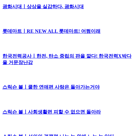
광화시대ㅣ상상을 실감하다, 광화시대
롯데마트ㅣRE NEW ALL 롯데마트! 어쩜이래
한국전력공사ㅣ한전, 탄소 중립의 판을 깔다! 한국전력X박다
울 거문장난감
스릭슨 볼ㅣ쿨한 연애편 사랑은 돌아가는거야
스릭슨 볼ㅣ사회생활편 피할 수 없으면 돌아라