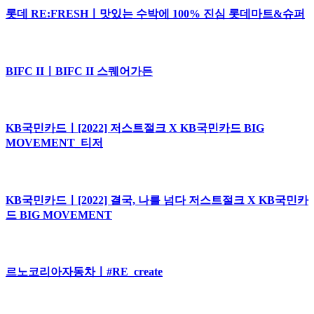
롯데 RE:FRESHㅣ맛있는 수박에 100% 진심 롯데마트&슈퍼
BIFC IIㅣBIFC II 스퀘어가든
KB국민카드ㅣ[2022] 저스트절크 X KB국민카드 BIG
MOVEMENT_티저
KB국민카드ㅣ[2022] 결국, 나를 넘다 저스트절크 X KB국민카
드 BIG MOVEMENT
르노코리아자동차ㅣ#RE_create