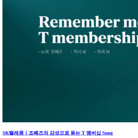
SK텔레콤ㅣ조째즈의 감성으로 듣는 T 멤버십 Song