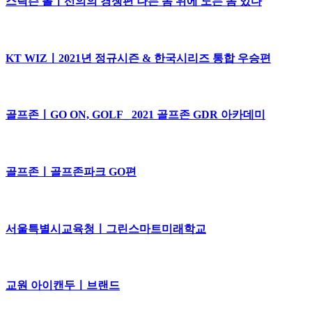
스릭슨 볼ㅣ선의의 경쟁편 나는 놈 위에 노는 놈 있다
KT WIZㅣ2021년 정규시즌 & 한국시리즈 통합 우승편
골프존ㅣGO ON, GOLF_ 2021 골프존 GDR 아카데미
골프존ㅣ골프존파크 GO편
서울특별시교육청ㅣ그린스마트미래학교
교원 아이캔두ㅣ브랜드