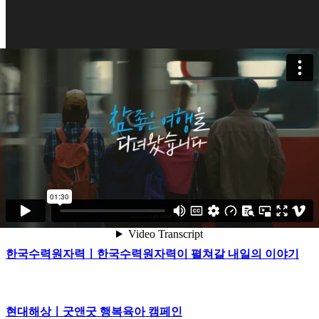
경기도교육청ㅣ내일이 두근대는 미래 경기미래교육 15s
경기도교육청ㅣ내일이 두근대는 미래 경기미래교육 7s
쌍용건설ㅣ더 플래티넘 SKY HERON in 평택 (TEASER)
한국수력원자력ㅣ한국수력원자력이 펼쳐갈 내일의 이야기
현대해상ㅣ굿앤굿 행복육아 캠페인