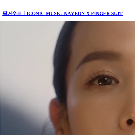
핑거수트ㅣICONIC MUSE : NAYEON X FINGER SUIT
FINGER SUIT X NAYEON | NEW MUSE 公開🐰🖤