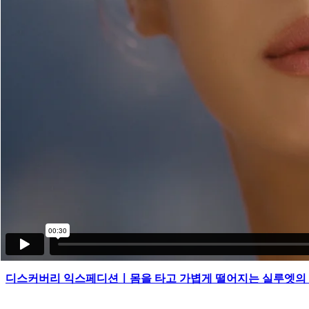
디스커버리 익스페디션ㅣ25SS DISCOVERY JOURNEY 자연
디스커버리 익스페디션ㅣ몸을 타고 가볍게 떨어지는 실루엣의 경량