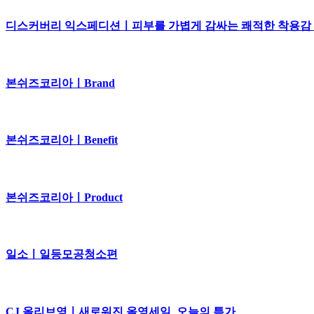
디스커버리 익스페디션ㅣ피부를 가볍게 감싸는 쾌적한 착용감 25S
본쉬즈코리아ㅣBrand
본쉬즈코리아ㅣBenefit
본쉬즈코리아ㅣProduct
일소ㅣ일등모공청소편
CJ 올리브영ㅣ새로워진 올영세일_오늘의 특가