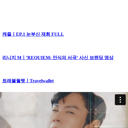
캐즐ㅣEP.1 눈부신 재회 FULL
리니지 Mㅣ’REQUIEM: 안식의 서곡’ 사신 브랜딩 영상
트래블월렛ㅣTravelwallet
트래블월렛ㅣ🇮🇹 로마, 트래비분수에서 만난 트래블월렛
트래블월렛ㅣ🇮🇹 로마, 나보나광장에서 만난 트래블월렛