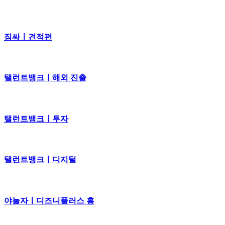
짐싸ㅣ견적편
탤런트뱅크ㅣ해외 진출
탤런트뱅크ㅣ투자
탤런트뱅크ㅣ디지털
야놀자ㅣ디즈니플러스 흥