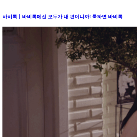
바비톡ㅣ바비톡에선 모두가 내 편이니까! 툭하면 바비톡