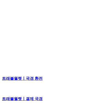
트래블월렛ㅣ국경 환전
트래블월렛ㅣ결제 국경