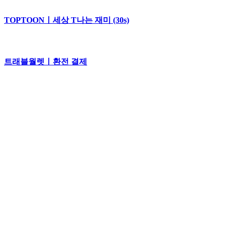
TOPTOONㅣ세상 T나는 재미 (30s)
트래블월렛ㅣ환전 결제