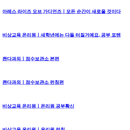
아레스 라이즈 오브 가디언즈ㅣ모든 순간이 새로울 것이다
비상교육 온리원ㅣ새학년에는 다들 터질거예요, 공부 포텐
콴다과외ㅣ점수보관소 본편
콴다과외ㅣ점수보관소 런칭편
비상교육 온리원ㅣ온리원 공부확신
비상교육 온리원ㅣ온리원 런칭