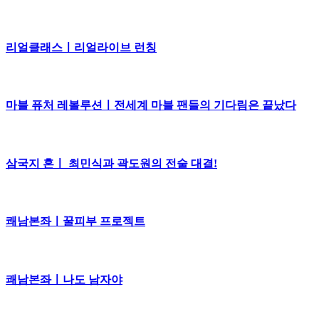
리얼클래스ㅣ리얼라이브 런칭
마블 퓨처 레볼루션ㅣ전세계 마블 팬들의 기다림은 끝났다
삼국지 혼ㅣ 최민식과 곽도원의 전술 대결!
쾌남본좌ㅣ꿀피부 프로젝트
쾌남본좌ㅣ나도 남자야