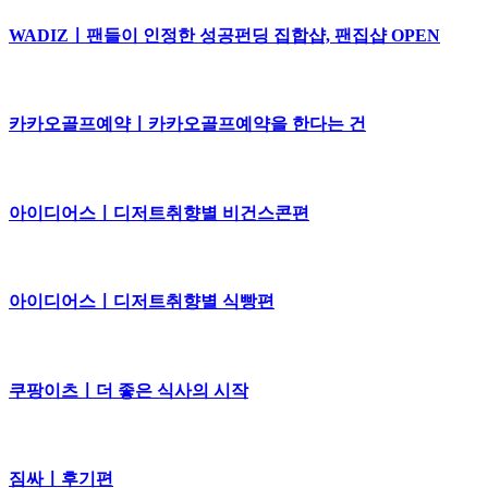
WADIZㅣ팬들이 인정한 성공펀딩 집합샵, 팬집샵 OPEN
카카오골프예약ㅣ카카오골프예약을 한다는 건
아이디어스ㅣ디저트취향별 비건스콘편
아이디어스ㅣ디저트취향별 식빵편
쿠팡이츠ㅣ더 좋은 식사의 시작
짐싸ㅣ후기편