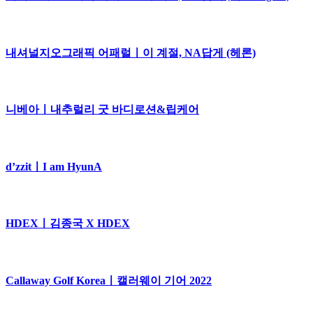
내셔널지오그래픽 어패럴ㅣ이 계절, NA답게 (헤론)
니베아ㅣ내추럴리 굿 바디로션&립케어
d’zzitㅣI am HyunA
HDEXㅣ김종국 X HDEX
Callaway Golf Koreaㅣ캘러웨이 기어 2022