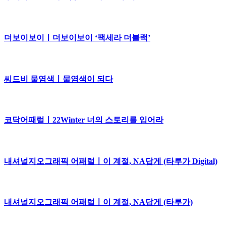
더보이보이ㅣ더보이보이 ‘팩세라 더블랙’
씨드비 물염색ㅣ물염색이 되다
코닥어패럴ㅣ22Winter 너의 스토리를 입어라
내셔널지오그래픽 어패럴ㅣ이 계절, NA답게 (타루가 Digital)
내셔널지오그래픽 어패럴ㅣ이 계절, NA답게 (타루가)