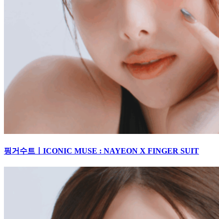
핑거수트ㅣICONIC MUSE : NAYEON X FINGER SUIT