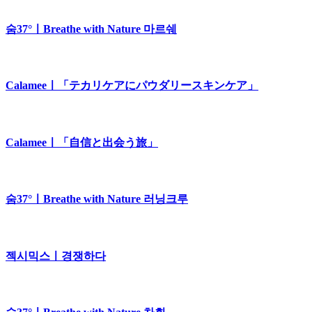
숨37°ㅣBreathe with Nature 마르쉐
Calameeㅣ「テカリケアにパウダリースキンケア」
Calameeㅣ「自信と出会う旅」
숨37°ㅣBreathe with Nature 러닝크루
젝시믹스ㅣ경쟁하다