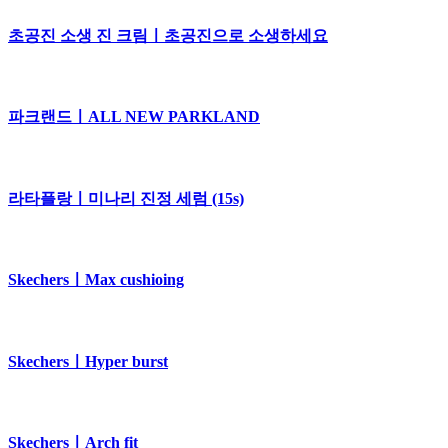
초공진 소생 진 크림ㅣ초공진으로 소생하세요
파크랜드ㅣALL NEW PARKLAND
라타플랑ㅣ미나리 진정 세럼 (15s)
SkechersㅣMax cushioing
SkechersㅣHyper burst
SkechersㅣArch fit