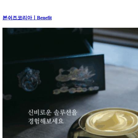
본쉬즈코리아ㅣBenefit