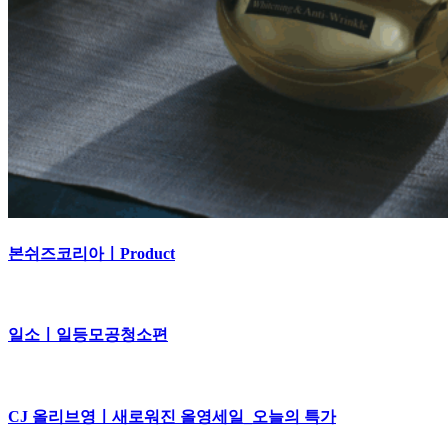
본쉬즈코리아ㅣProduct
일소ㅣ일등모공청소편
CJ 올리브영ㅣ새로워진 올영세일_오늘의 특가