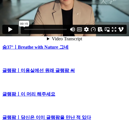
을!
글램팜ㅣ지금부터 집중!
숨37°ㅣBreathe with Nature 그네
글램팜ㅣ미용실에선 원래 글램팜 써
글램팜ㅣ이 머리 해주세요
글램팜ㅣ당신은 이미 글램팜을 만난 적 있다