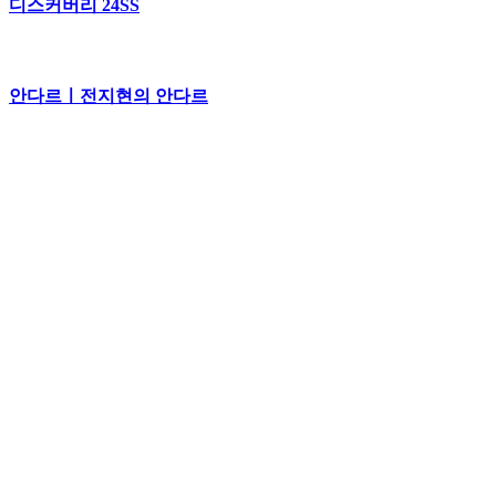
디스커버리 24SS
안다르ㅣ전지현의 안다르