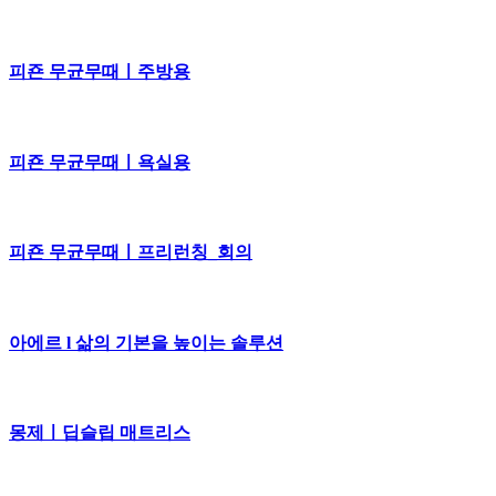
피죤 무균무때ㅣ주방용
피죤 무균무때ㅣ욕실용
피죤 무균무때ㅣ프리런칭_회의
아에르 l 삶의 기본을 높이는 솔루션
몽제ㅣ딥슬립 매트리스