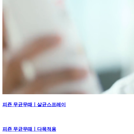
피죤 무균무때ㅣ살균스프레이
피죤 무균무때ㅣ다목적용