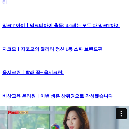
티
밀크T 아이ㅣ밀크티아이 출동! 4-6세는 모두 다 밀크T아이
자코모ㅣ자코모의 퀄리티 정신 1등 소파 브랜드편
옥시크린ㅣ빨래 끝~ 옥시크린!
비상교육 온리원ㅣ이번 생은 상위권으로 각성했습니다
비상교육 온리원ㅣ오래 기억해야 살아남는 이세계로 소환됐
다