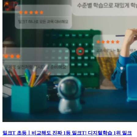
밀크T 초등ㅣ비교해도 진짜 1등 밀크T! 디지털학습 1위 밀크