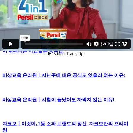
우르오스 올인원 모이스처라이저ㅣ남자의 피부건강 올인원편
비상교육 온리원ㅣ중학생 머리 속에서 무슨 일이?! 학교 시험
이 쉬워지는 마법같은 공부법!
비상교육 온리원ㅣ지난주에 배운 공식도 잊을리 없는 이유!
비상교육 온리원ㅣ시험이 끝났어도 까먹지 않는 이유!
자코모ㅣ이것이, 1등 소파 브랜드의 정신_자코모만의 프리미
엄