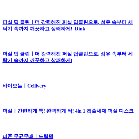
퍼실 딥 클린ㅣ더 강력해진 퍼실 딥클린으로, 섬유 속부터 세
탁기 속까지 깨끗하고 상쾌하게!_Dink
퍼실 딥 클린ㅣ더 강력해진 퍼실 딥클린으로, 섬유 속부터 세
탁기 속까지 깨끗하고 상쾌하게!
바이오늘ㅣCellivery
퍼실ㅣ간편하게 툭! 완벽하게 싹! 4in 1 캡슐세제 퍼실 디스크
피죤 무균무때ㅣ드릴펑