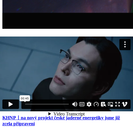
한국수력원자력ㅣ한국수력원자력이 펼쳐갈 내일의 이야기
현대해상ㅣ굿앤굿 행복육아 캠페인
아정당ㅣ최초공개) 연예인 탁재훈 창당 소식, “대한민국 가정
경제 아정당으로 살리겠다”
KHNPㅣna nový projekt české jaderné energetiky jsme již
zcela připraveni