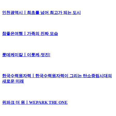
인천광역시ㅣ최초를 넘어 최고가 되는 도시
참좋은여행ㅣ가족의 진짜 모습
롯데케미칼ㅣ이롯케-멋진!
한국수력원자력ㅣ한국수력원자력이 그리는 탄소중립시대의
새로운 미래
위파크 더 원ㅣWEPARK THE ONE