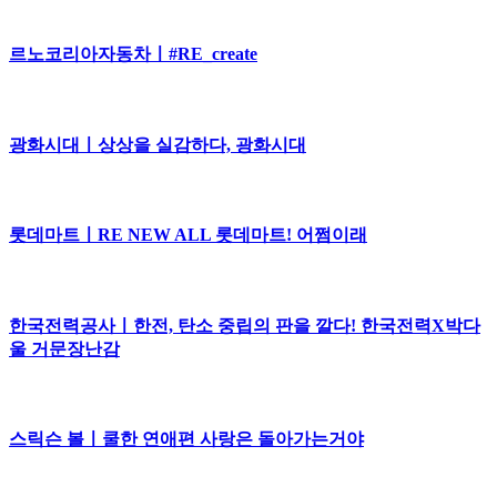
르노코리아자동차ㅣ#RE_create
광화시대ㅣ상상을 실감하다, 광화시대
롯데마트ㅣRE NEW ALL 롯데마트! 어쩜이래
한국전력공사ㅣ한전, 탄소 중립의 판을 깔다! 한국전력X박다
울 거문장난감
스릭슨 볼ㅣ쿨한 연애편 사랑은 돌아가는거야