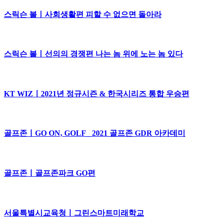
스릭슨 볼ㅣ사회생활편 피할 수 없으면 돌아라
스릭슨 볼ㅣ선의의 경쟁편 나는 놈 위에 노는 놈 있다
KT WIZㅣ2021년 정규시즌 & 한국시리즈 통합 우승편
골프존ㅣGO ON, GOLF_ 2021 골프존 GDR 아카데미
골프존ㅣ골프존파크 GO편
서울특별시교육청ㅣ그린스마트미래학교