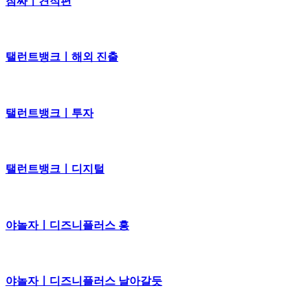
짐싸ㅣ견적편
탤런트뱅크ㅣ해외 진출
탤런트뱅크ㅣ투자
탤런트뱅크ㅣ디지털
야놀자ㅣ디즈니플러스 흥
야놀자ㅣ디즈니플러스 날아갈듯