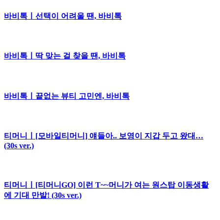
바비톡ㅣ선택이 어려울 땐, 바비톡
바비톡ㅣ딱 맞는 걸 찾을 땐, 바비톡
바비톡ㅣ끝없는 뷰티 고민엔, 바비톡
티머니ㅣ[모바일티머니] 얘들아.. 보영이 지갑 두고 왔대…
(30s ver.)
티머니ㅣ[티머니GO] 이런 T~~머니가 여는 원스탑 이동생활
에 기대 만발! (30s ver.)