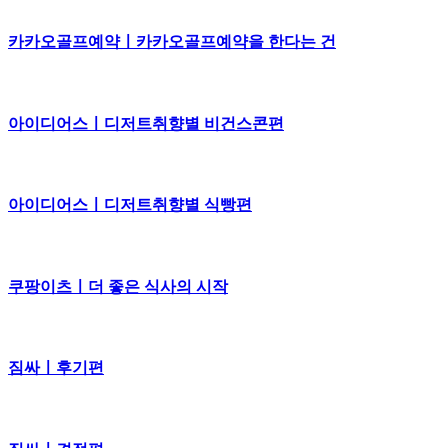
카카오골프예약ㅣ카카오골프예약을 한다는 건
아이디어스ㅣ디저트취향별 비건스콘편
아이디어스ㅣ디저트취향별 식빵편
쿠팡이츠ㅣ더 좋은 식사의 시작
짐싸ㅣ후기편