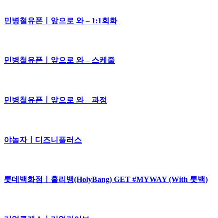
민병철유폰ㅣ앞으로 와 – 1:1회화
민병철유폰ㅣ앞으로 와 – 스케줄
민병철유폰ㅣ앞으로 와 – 과정
야놀자ㅣ디즈니플러스
롯데백화점ㅣ홀리뱅(HolyBang) GET #MYWAY (With 롯백)