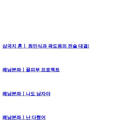
삼국지 혼ㅣ 최민식과 곽도원의 전술 대결!
쾌남본좌ㅣ꿀피부 프로젝트
쾌남본좌ㅣ나도 남자야
쾌남본좌ㅣ난 다했어