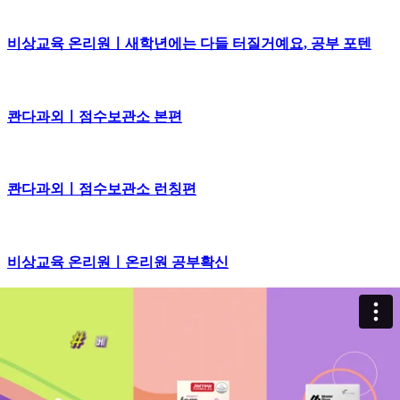
비상교육 온리원ㅣ새학년에는 다들 터질거예요, 공부 포텐
콴다과외ㅣ점수보관소 본편
콴다과외ㅣ점수보관소 런칭편
비상교육 온리원ㅣ온리원 공부확신
비상교육 온리원ㅣ온리원 런칭