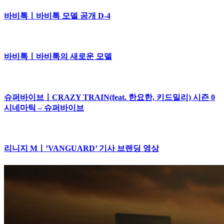
바비톡ㅣ바비톡 모델 공개 D-4
바비톡ㅣ바비톡의 새로운 모델
슈퍼바이브ㅣCRAZY TRAIN(feat. 한요한, 키드밀리) 시즌 0
시네마틱 – 슈퍼바이브
리니지 Mㅣ’VANGUARD’ 기사 브랜딩 영상