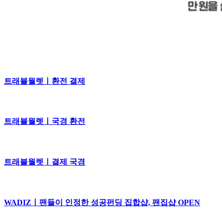
트래블월렛ㅣ환전 결제
트래블월렛ㅣ국경 환전
트래블월렛ㅣ결제 국경
WADIZㅣ팬들이 인정한 성공펀딩 집합샵, 팬집샵 OPEN