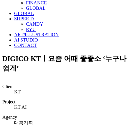
FINANCE
GLOBAL
GLOBAL
SUPER.D
CANDY
RYU
ART/ILLUSTRATION
AI STUDIO
CONTACT
DIGICO KTㅣ요즘 어때 좋좋소 ‘누구나
쉽게’
Client
KT
Project
KT AI
Agency
대홍기획