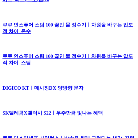
쿠쿠 인스퓨어 스팀 100 끓인 물 정수기ㅣ차원을 바꾸는 압도
적 차이_온수
쿠쿠 인스퓨어 스팀 100 끓인 물 정수기ㅣ차원을 바꾸는 압도
적 차이_스팀
DIGICO KTㅣ메시징DX 양방향 문자
SK텔레콤X갤럭시 S22ㅣ우주만큼 빛나는 혜택