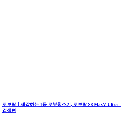
로보락ㅣ제값하는 1등 로봇청소기, 로보락 S8 MaxV Ultra –
검색편