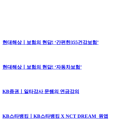
현대해상ㅣ보험의 현답! ‘간편한355건강보험’
현대해상ㅣ보험의 현답! ‘자동차보험’
KB증권ㅣ일타강사 문쌤의 연금강의
KB스타뱅킹ㅣKB스타뱅킹 X NCT DREAM_원앱