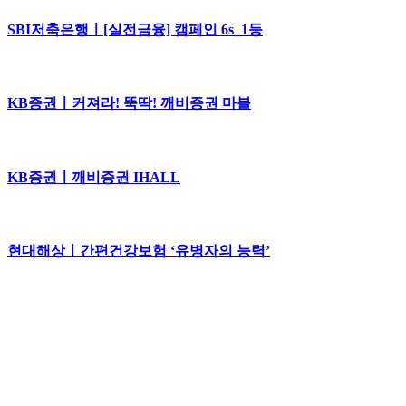
SBI저축은행ㅣ[실전금융] 캠페인 6s_1등
KB증권ㅣ커져라! 뚝딱! 깨비증권 마블
KB증권ㅣ깨비증권 IHALL
현대해상ㅣ간편건강보험 ‘유병자의 능력’