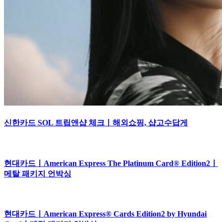
신한카드 SOL 트립앤샵 체크ㅣ해외쇼핑, 샵고수답게
현대카드ㅣAmerican Express The Platinum Card® Edition2ㅣ
메탈 패키지 언박싱
현대카드ㅣAmerican Express® Cards Edition2 by Hyundai