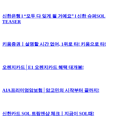
신한은행 l “모두 다 잊게 될 거예요” l 신한 슈퍼SOL
TEASER
키움증권ㅣ설명할 시간 없어, 1위로 타! 키움으로 타!
오렌지카드│E1 오렌지카드 혜택 대개봉!
AIA프리미엄암보험│암고민의 시작부터 끝까지!
신한카드 SOL 트립앤샵 체크ㅣ지금이 SOL때!