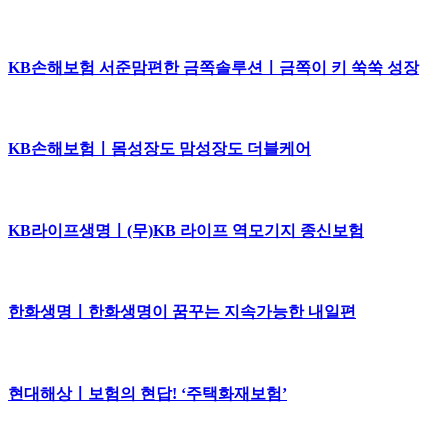
KB손해보험 서준맘편한 금쪽솔루션ㅣ금쪽이 키 쑥쑥 성장
KB손해보험ㅣ몸성장도 맘성장도 더블케어
KB라이프생명ㅣ(무)KB 라이프 역모기지 종신보험
한화생명ㅣ한화생명이 꿈꾸는 지속가능한 내일편
현대해상ㅣ보험의 현답! ‘주택화재보험’