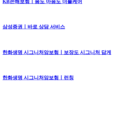
KB손해보험ㅣ몸도 마음도 더블케어
삼성증권ㅣ바로 상담 서비스
한화생명 시그니처암보험ㅣ보장도 시그니처 답게
한화생명 시그니처암보험ㅣ런칭
KB손해보험ㅣ오은영 박사의 잠깐만요 : ADHD증상을 보이는
아이
KB손해보험ㅣ오은영 박사의 잠깐만요 : 게임에 빠진 아이