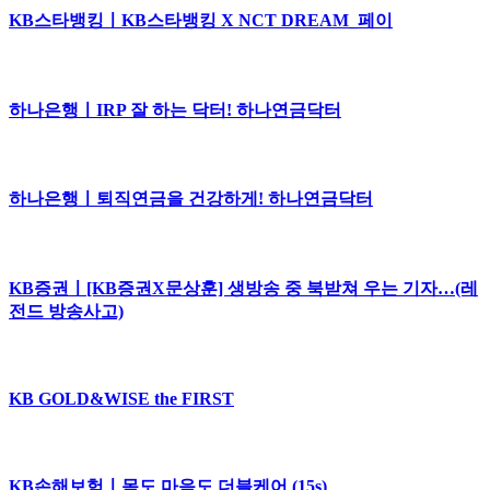
KB스타뱅킹ㅣKB스타뱅킹 X NCT DREAM_페이
하나은행ㅣIRP 잘 하는 닥터! 하나연금닥터
하나은행ㅣ퇴직연금을 건강하게! 하나연금닥터
KB증권ㅣ[KB증권X문상훈] 생방송 중 북받쳐 우는 기자…(레
전드 방송사고)
KB GOLD&WISE the FIRST
KB손해보험ㅣ몸도 마음도 더블케어 (15s)