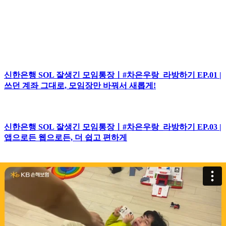
신한은행 SOL 잘생긴 모임통장ㅣ#차은우랑_라방하기 EP.01 |
쓰던 계좌 그대로, 모임장만 바꿔서 새롭게!
신한은행 SOL 잘생긴 모임통장ㅣ#차은우랑_라방하기 EP.03 |
앱으로든 웹으로든, 더 쉽고 편하게
하나은행ㅣ내가 받는 연금도 하나은행(티저)
SBI저축은행ㅣ[실전금융-BI] 캠페인 파킹통장