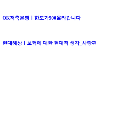
OK저축은행ㅣ한도가500올라갑니다
현대해상ㅣ보험에 대한 현대적 생각_사랑편