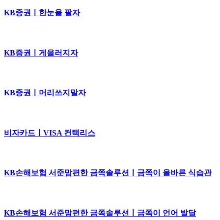
KB증권ㅣ한눈을 팔자
KB증권ㅣ게을러지자
KB증권ㅣ머리쓰지말자
비자카드ㅣVISA 컨택리스
KB손해보험 서준맘편한 금쪽솔루션ㅣ금쪽이 올바른 식습관
KB손해보험 서준맘편한 금쪽솔루션ㅣ금쪽이 언어 발달