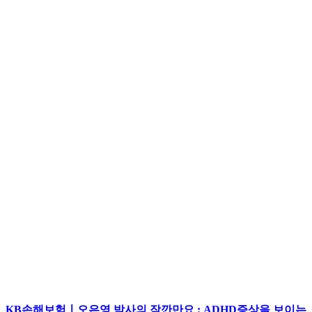
KB손해보험ㅣ오은영 박사의 잠깐만요 : 물건을 던지는 아이
KB증권ㅣ깨비증권 글로벌원마켓
KB증권ㅣ깨비증권 마블미니
KB증권ㅣ깨비증권 런칭편