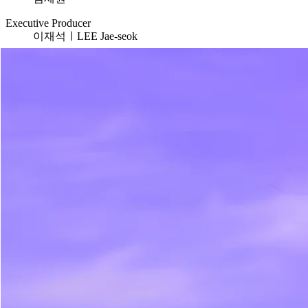
Executive Producer
이재석ㅣLEE Jae-seok
Works
ELECTRONICS